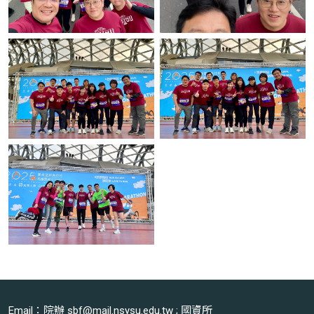
Email：院辦 sbf@mail.nsysu.edu.tw ; 國資所