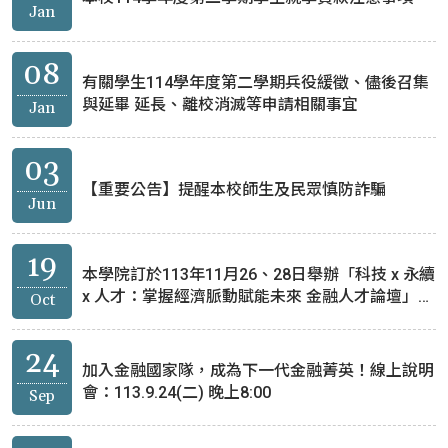
Jan
08
有關學生114學年度第二學期兵役緩徵、儘後召集
與延畢 延長、離校消滅等申請相關事宜
Jan
03
【重要公告】提醒本校師生及民眾慎防詐騙
Jun
19
本學院訂於113年11月26、28日舉辦「科技 x 永續
x 人才：掌握經濟脈動賦能未來 金融人才論壇」，
Oct
歡迎報名參加。
24
加入金融國家隊，成為下一代金融菁英！線上說明
會：113.9.24(二) 晚上8:00
Sep