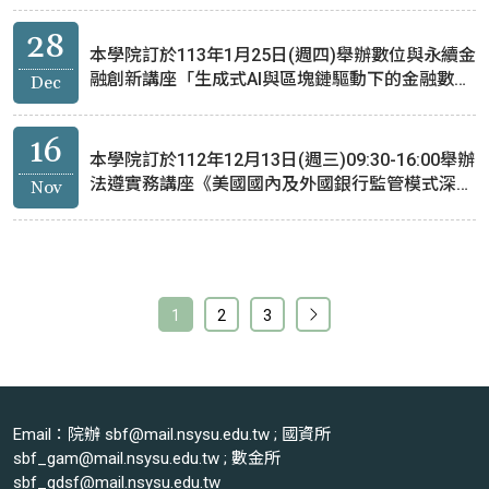
28
本學院訂於113年1月25日(週四)舉辦數位與永續金
融創新講座「生成式AI與區塊鏈驅動下的金融數位
Dec
轉型:趨勢、挑戰與實踐」，歡迎報名參加。
16
本學院訂於112年12月13日(週三)09:30-16:00舉辦
法遵實務講座《美國國內及外國銀行監管模式深度
Nov
剖析》，歡迎踴躍參加
1
2
3
Email：院辦 sbf@mail.nsysu.edu.tw ; 國資所
sbf_gam@mail.nsysu.edu.tw ; 數金所
sbf_gdsf@mail.nsysu.edu.tw