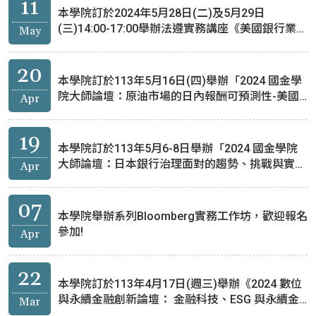
11
本學院訂於2024年5月28日(二)及5月29日
(三)14:00-17:00舉辦法遵實務講座《美國銀行業監
May
管現況與外國銀行監管演變：挑戰與前景》，歡迎
踴躍參加。
20
本學院訂於113年5月16日(四)舉辦「2024 國金學
院大師論壇：原油市場的日內報酬可預測性-美國
Apr
能源信息署庫存公告的作用」(高雄場)，歡迎報名
參加。
19
本學院訂於113年5月6-8日舉辦「2024 國金學院
大師論壇：日本銀行治理面對的趨勢、挑戰與實
Apr
踐」，歡迎報名參加。
07
本學院舉辦系列Bloomberg實務工作坊，歡迎報名
參加!
Apr
22
本學院訂於113年4月17日(週三)舉辦《2024 數位
與永續金融創新論壇： 金融科技、ESG 與永續金
Mar
融的趨勢、挑戰與實踐》，歡迎報名參加。