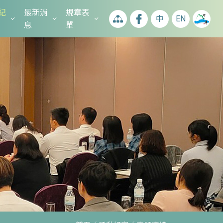
紀
最新消
規章表
中
EN
息
單