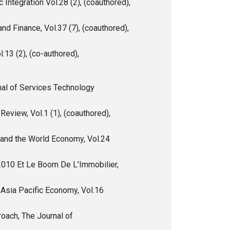
Integration Vol.28 (2), (coauthored),
nd Finance, Vol.37 (7), (coauthored),
.13 (2), (co-authored),
rnal of Services Technology
eview, Vol.1 (1), (coauthored),
 and the World Economy, Vol.24
010 Et Le Boom De L’Immobilier,
 Asia Pacific Economy, Vol.16
roach, The Journal of