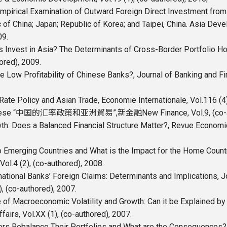
mpirical Examination of Outward Foreign Direct Investment fro
 of China; Japan; Republic of Korea; and Taipei, China. Asia Deve
09.
s Invest in Asia? The Determinants of Cross-Border Portfolio H
hored), 2009.
e Low Profitability of Chinese Banks?, Journal of Banking and Fin
Rate Policy and Asian Trade, Economie Internationale, Vol.116 (4)
hinese “中国的汇率政策和亚洲貿易”,新金融New Finance, Vol.9, (co-aut
wth: Does a Balanced Financial Structure Matter?, Revue Economiq
 Emerging Countries and What is the Impact for the Home Country
ol.4 (2), (co-authored), 2008.
rnational Banks’ Foreign Claims: Determinants and Implications, J
), (co-authored), 2007.
e of Macroeconomic Volatility and Growth: Can it be Explained by 
airs, Vol.XX (1), (co-authored), 2007.
ors Rebalance Their Portfolios and What are the Consequences?