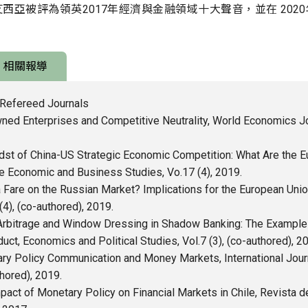
亞被評為領英2017年經濟與金融領域十大聲音，並在 2020年R
相關報導
n Refereed Journals
wned Enterprises and Competitive Neutrality, World Economics Jou
idst of China-US Strategic Economic Competition: What Are the 
e Economic and Business Studies, Vo.17 (4), 2019.
Fare on the Russian Market? Implications for the European Unio
4), (co-authored), 2019.
 Arbitrage and Window Dressing in Shadow Banking: The Example
t, Economics and Political Studies, Vol.7 (3), (co-authored), 2
ary Policy Communication and Money Markets, International Jour
thored), 2019.
mpact of Monetary Policy on Financial Markets in Chile, Revista 