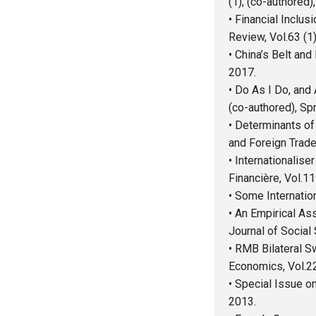
(1), (co-authored)
• Financial Inclu
Review, Vol.63 (1)
• China’s Belt an
2017.
• Do As I Do, and 
(co-authored), Sp
• Determinants of
and Foreign Trade 
• Internationalis
Financière, Vol.11
• Some Internation
• An Empirical As
Journal of Social 
• RMB Bilateral S
Economics, Vol.22
• Special Issue o
2013.