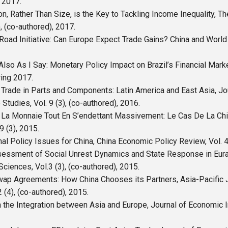
, 2017.
sion, Rather Than Size, is the Key to Tackling Income Inequality,
, (co-authored), 2017.
d Road Initiative: Can Europe Expect Trade Gains? China and World
Also As I Say: Monetary Policy Impact on Brazil’s Financial Marke
ring 2017.
 Trade in Parts and Components: Latin America and East Asia, J
Studies, Vol. 9 (3), (co-authored), 2016.
er La Monnaie Tout En S’endettant Massivement: Le Cas De La C
9 (3), 2015.
al Policy Issues for China, China Economic Policy Review, Vol. 4 
sessment of Social Unrest Dynamics and State Response in Eura
Sciences, Vol.3 (3), (co-authored), 2015.
wap Agreements: How China Chooses its Partners, Asia-Pacific 
 (4), (co-authored), 2015.
n the Integration between Asia and Europe, Journal of Economic In