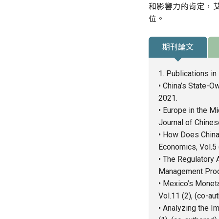
和影響力的肯定，艾西
位。
期刊論文
1. Publications i
• China’s State-O
2021.
• Europe in the M
Journal of Chines
• How Does China 
Economics, Vol.5 (
• The Regulatory
Management Produc
• Mexico’s Monet
Vol.11 (2), (co-au
• Analyzing the I