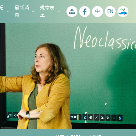
紀
最新消
規章表
中
EN
息
單