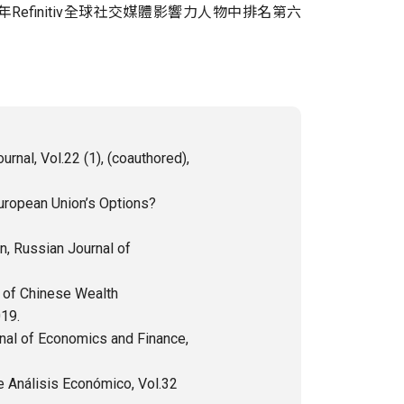
efinitiv全球社交媒體影響力人物中排名第六
rnal, Vol.22 (1), (coauthored),
European Union’s Options?
n, Russian Journal of
 of Chinese Wealth
019.
nal of Economics and Finance,
de Análisis Económico, Vol.32