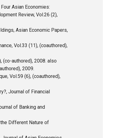
m Four Asian Economies:
lopment Review, Vol.26 (2),
oldings, Asian Economic Papers,
ance, Vol.33 (11), (coauthored),
, (co-authored), 2008. also
hored), 2009.
ue, Vol.59 (6), (coauthored),
?, Journal of Financial
ournal of Banking and
the Different Nature of
, Journal of Asian Economies,