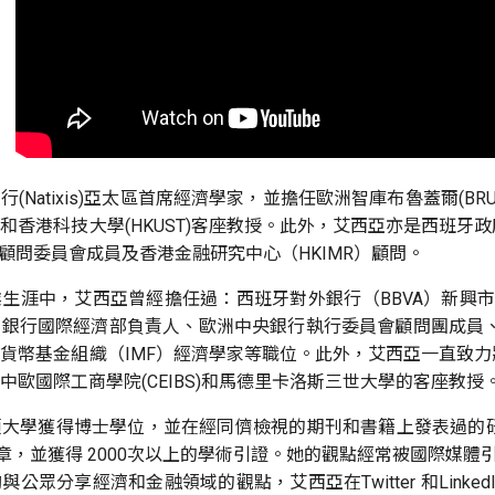
(Natixis)亞太區首席經濟學家，並擔任歐洲智庫布魯蓋爾(BRU
和香港科技大學(HKUST)客座教授。此外，艾西亞亦是西班
） 顧問委員會成員及香港金融研究中心（HKIMR）顧問。
生涯中，艾西亞曾經擔任過：西班牙對外銀行（BBVA）新興市
行國際經濟部負責人、歐洲中央銀行執行委員會顧問團成員、桑坦德銀
貨幣基金組織（IMF）經濟學家等職位。此外，艾西亞一直致
中歐國際工商學院(CEIBS)和馬德里卡洛斯三世大學的客座教授
獲得博士學位，並在經同儕檢視的期刊和書籍上發表過的研究不勝枚舉。Res
章，並獲得 2000次以上的學術引證。她的觀點經常被國際媒體引
公眾分享經濟和金融領域的觀點，艾西亞在Twitter 和Link