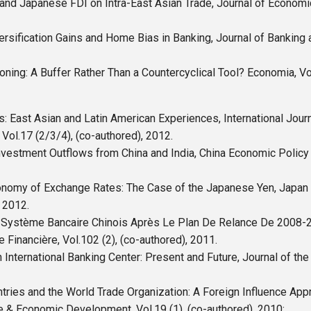
 and Japanese FDI on Intra-East Asian Trade, Journal of Economic 
versification Gains and Home Bias in Banking, Journal of Banking a
oning: A Buffer Rather Than a Countercyclical Tool? Economia, Vol
es: East Asian and Latin American Experiences, International Jou
ol.17 (2/3/4), (co-authored), 2012.
Investment Outflows from China and India, China Economic Policy R
conomy of Exchange Rates: The Case of the Japanese Yen, Japan
, 2012.
 Système Bancaire Chinois Après Le Plan De Relance De 2008-2
Financière, Vol.102 (2), (co-authored), 2011.
 International Banking Center: Present and Future, Journal of the
tries and the World Trade Organization: A Foreign Influence App
de & Economic Development, Vol.19 (1), (co-authored), 2010;