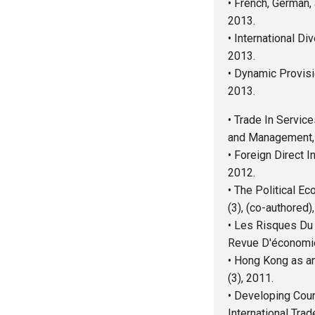
• French, German,
2013.
• International Di
2013.
• Dynamic Provisi
2013.
• Trade In Servic
and Management, V
• Foreign Direct 
2012.
• The Political E
(3), (co-authored)
• Les Risques Du
Revue D'économie 
• Hong Kong as an
(3), 2011.
• Developing Coun
International Tra