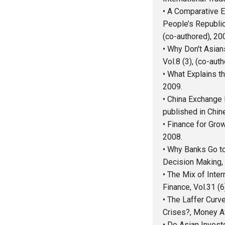
• A Comparative E
People’s Republic
(co-authored), 20
• Why Don't Asian
Vol.8 (3), (co-aut
• What Explains th
2009.
• China Exchange 
published in C
• Finance for Gro
2008.
• Why Banks Go to
Decision Making, V
• The Mix of Inte
Finance, Vol.31 (6
• The Laffer Curv
Crises?, Money Aff
• Do Asian Invest