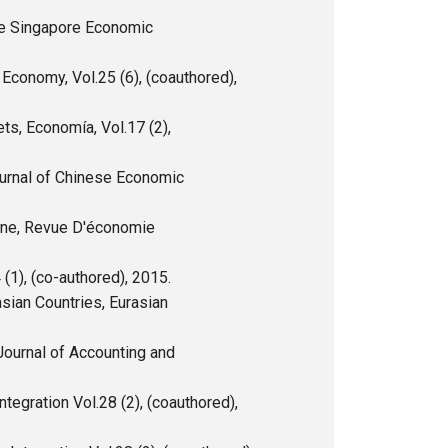
 The Singapore Economic
 Economy, Vol.25 (6), (coauthored),
ts, Economía, Vol.17 (2),
ournal of Chinese Economic
hine, Revue D'économie
(1), (co-authored), 2015.
sian Countries, Eurasian
Journal of Accounting and
tegration Vol.28 (2), (coauthored),